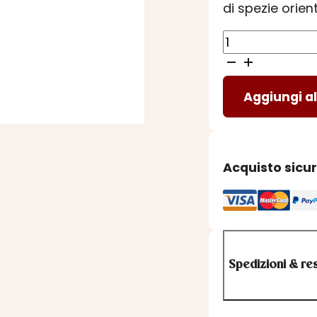
di spezie orient
GIN
GINGILLO
II
Aggiungi al
ACQUARIO
quantità
Acquisto sicu
Spedizioni & res