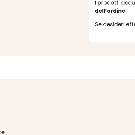
I prodotti acq
dell’ordine
.
Se desideri ef
te