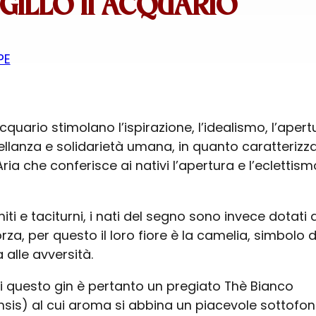
NGILLO II ACQUARIO
PE
Acquario stimolano l’ispirazione, l’idealismo, l’apert
atellanza e solidarietà umana, in quanto caratterizz
ria che conferisce ai nativi l’apertura e l’eclettism
ti e taciturni, i nati del segno sono invece dotati d
za, per questo il loro fiore è la camelia, simbolo d
 alle avversità.
i questo gin è pertanto un pregiato Thè Bianco
nsis) al cui aroma si abbina un piacevole sottofo