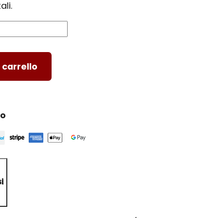
ali.
 carrello
ro
i