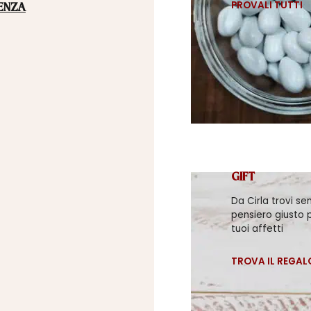
PROVALI TUTTI
ENZA
GIFT
Da Cirla trovi se
pensiero giusto p
tuoi affetti
TROVA IL REGAL