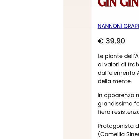
GIN GI
NANNONI GRAP
€
39,90
Le piante dell’
ai valori di fr
dall’elemento A
della mente.
In apparenza mi
grandissima for
fiera resistenza
Protagonista d
(Camellia Sine