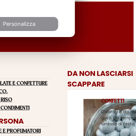
Personalizza
DA NON LASCIARSI
SCAPPARE
LATE E CONFETTURE
 CO.
 RISO
CONFETTI
 CONDIMENTI
Colorati e dai mi
gusti. Da sempre
ERSONA
simbolo di festa
E E PROFUMATORI