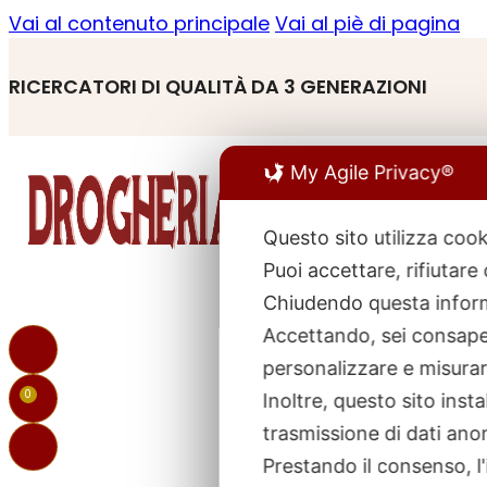
Vai al contenuto principale
Vai al piè di pagina
RICERCATORI DI QUALITÀ DA 3 GENERAZIONI
My Agile Privacy®
Questo sito utilizza cook
Puoi accettare, rifiutare
R
p
Chiudendo questa inform
Accettando, sei consapev
personalizzare e misurare
0
Inoltre, questo sito ins
trasmissione di dati ano
Prestando il consenso, l'