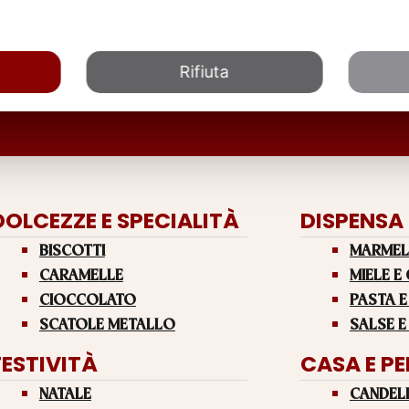
Rifiuta
DOLCEZZE E SPECIALITÀ
DISPENSA
BISCOTTI
MARMEL
CARAMELLE
MIELE E
CIOCCOLATO
PASTA E
SCATOLE METALLO
SALSE E
FESTIVITÀ
CASA E P
NATALE
CANDEL