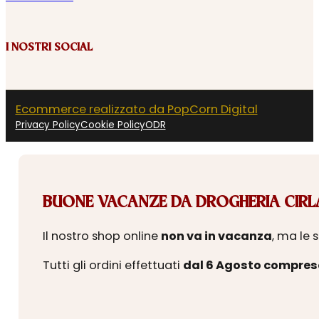
I NOSTRI SOCIAL
Ecommerce realizzato da PopCorn Digital
Privacy Policy
Cookie Policy
ODR
BUONE VACANZE DA DROGHERIA CIRLA
Il nostro shop online
non va in vacanza
, ma le 
Tutti gli ordini effettuati
dal 6 Agosto compres