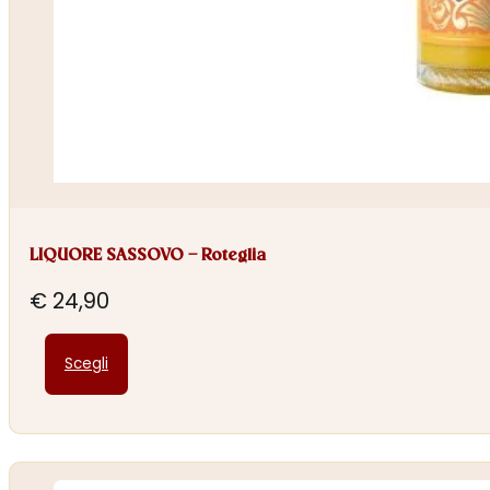
LIQUORE SASSOVO – Roteglia
€
24,90
Questo
Scegli
prodotto
ha
più
varianti.