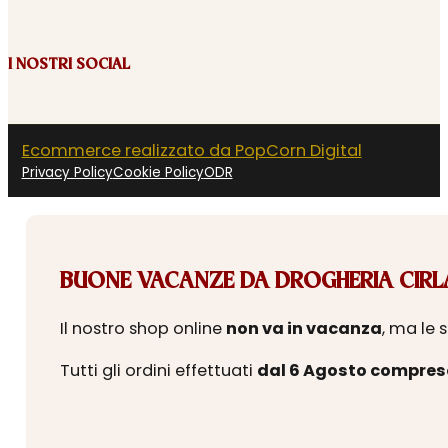
I NOSTRI SOCIAL
Ecommerce realizzato da PopCorn Digital
Privacy Policy
Cookie Policy
ODR
BUONE VACANZE DA DROGHERIA CIRLA
Il nostro shop online
non va in vacanza
, ma le 
Tutti gli ordini effettuati
dal 6 Agosto compres