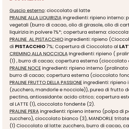
Guscio esterno
: cioccolato al latte
PRALINE ALLA LIQUIRIZIA
ingredienti: ripieno interno
vegetali (burro di cacao, olio di girasole, olio di c
liquirizia in polvere 1%*; copertura esterna: cioccol
PRALINE AL PISTACCHIO
ingredienti: ripieno (Cioccol
di
PISTACCHIO
7%; Copertura di Cioccolato al
LAT
CREMINO ALLA NOCCIOLA
Ingredienti: ripieno ( pral
(1) , burro di cacao; copertura esterna (cioccolato 
PRALINE NOCE
ingredienti: ripieno interno (pralinat
burro di cacao; copertura esterna (cioccolato fonde
PRALINE FRUTTO DELLA PASSIONE
ingredienti: ripien
(zucchero, mandorle e nocciole)), purea di frutto d
pectina, antiossidante: acido citrico; copertura es
al LATTE (1), cioccolato fondente (2).
PRALINE PERA
ingredienti: ripieno interno (polpa di 
zucchero), cioccolato bianco (3), MANDORLE tritate,
(1) Cioccolato al latte: zucchero, burro di cacao, 