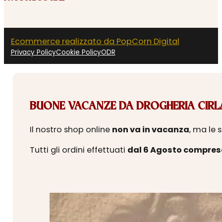
Ecommerce realizzato da PopCorn Digital
Privacy Policy
Cookie Policy
ODR
BUONE VACANZE DA DROGHERIA CIRLA
Il nostro shop online
non va in vacanza
, ma le 
Tutti gli ordini effettuati
dal 6 Agosto compres