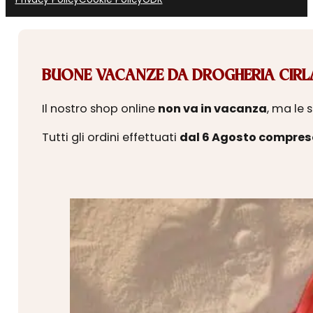
BUONE VACANZE DA DROGHERIA CIRLA
Il nostro shop online
non va in vacanza
, ma le 
Tutti gli ordini effettuati
dal 6 Agosto compres