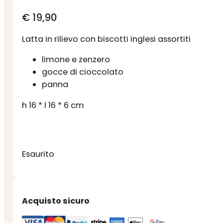
€
19,90
Latta in rilievo con biscotti inglesi assortiti
limone e zenzero
gocce di cioccolato
panna
h 16 * l 16 * 6 cm
Esaurito
Acquisto sicuro