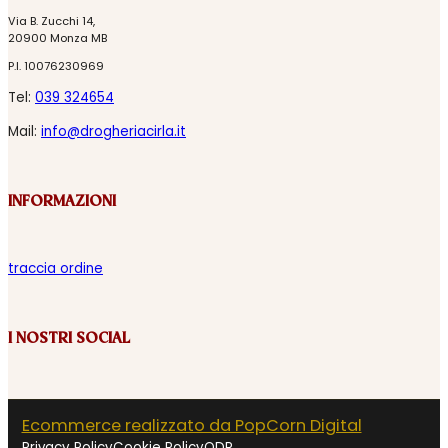
Via B. Zucchi 14,
20900 Monza MB
P.I. 10076230969
Tel:
039 324654
Mail:
info@drogheriacirla.it
INFORMAZIONI
traccia ordine
I NOSTRI SOCIAL
Ecommerce realizzato da PopCorn Digital
Privacy Policy
Cookie Policy
ODR