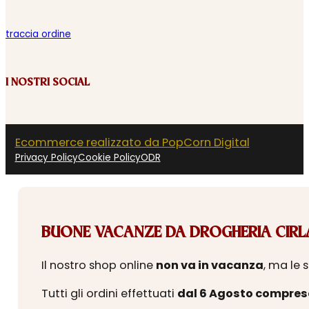
traccia ordine
I NOSTRI SOCIAL
Ecommerce realizzato da PopCorn Digital
Privacy Policy
Cookie Policy
ODR
BUONE VACANZE DA DROGHERIA CIRLA
Il nostro shop online
non va in vacanza
, ma le 
Tutti gli ordini effettuati
dal 6 Agosto compres