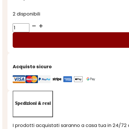
2 disponibili
MOSTARDA
di
CLEMENTINE
PICCANTE
quantità
Acquisto sicuro
Spedizioni & resi
I prodotti acquistati saranno a casa tua in 24/72