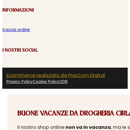
INFORMAZIONI
traccia ordine
I NOSTRI SOCIAL
Ecommerce realizzato da PopCorn Digital
Privacy Policy
Cookie Policy
ODR
BUONE VACANZE DA DROGHERIA CIRLA
Il nostro shop online
non va in vacanza
, ma le 