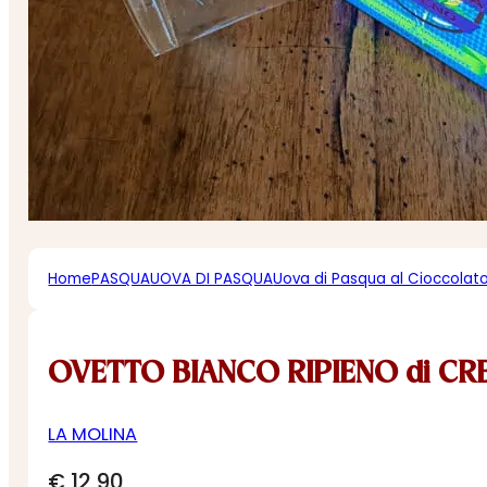
Home
PASQUA
UOVA DI PASQUA
Uova di Pasqua al Cioccolat
OVETTO BIANCO RIPIENO di C
LA MOLINA
€
12,90