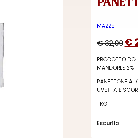
PANETT
MAZZETTI
Il
€
2
€
32,00
pre
PRODOTTO DOLC
ori
MANDORLE 2%
era
PANETTONE AL 
€ 3
UVETTA E SCOR
1 KG
Esaurito