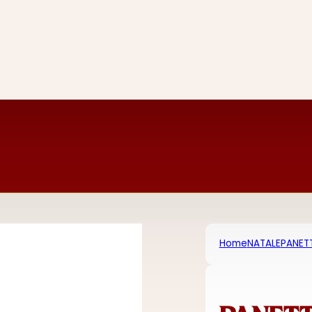
Home
NATALE
PANET