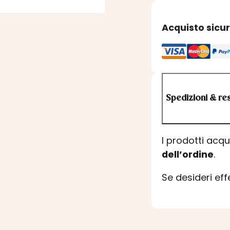
Acquisto sicu
Spedizioni & res
I prodotti acq
dell’ordine
.
Se desideri ef