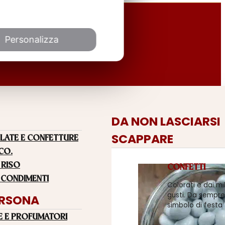
Personalizza
DA NON LASCIARSI
SCAPPARE
LATE E CONFETTURE
 CO.
 RISO
CONFETTI
 CONDIMENTI
Colorati e dai mi
gusti. Da sempre
ERSONA
simbolo di festa
E E PROFUMATORI