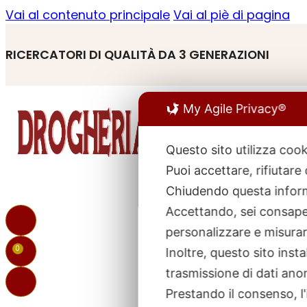
Vai al contenuto principale
Vai al piè di pagina
RICERCATORI DI QUALITÀ DA 3 GENERAZIONI
My Agile Privacy®
Questo sito utilizza cook
Puoi accettare, rifiutare
R
p
Chiudendo questa inform
Accettando, sei consapev
personalizzare e misurare
0
Inoltre, questo sito ins
trasmissione di dati ano
Prestando il consenso, l'