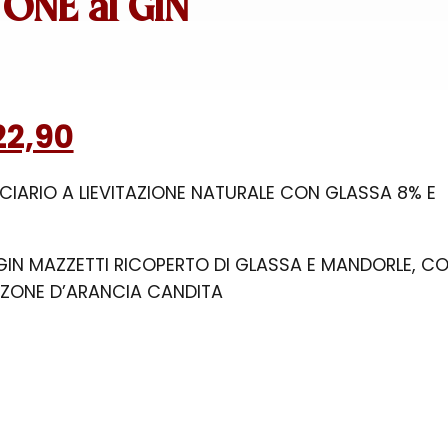
ONE al GIN
Il
2,90
zzo
prezzo
IARIO A LIEVITAZIONE NATURALE CON GLASSA 8% E
ginale
attuale
:
è:
GIN MAZZETTI RICOPERTO DI GLASSA E MANDORLE, C
2,00.
€ 22,90.
ZONE D’ARANCIA CANDITA