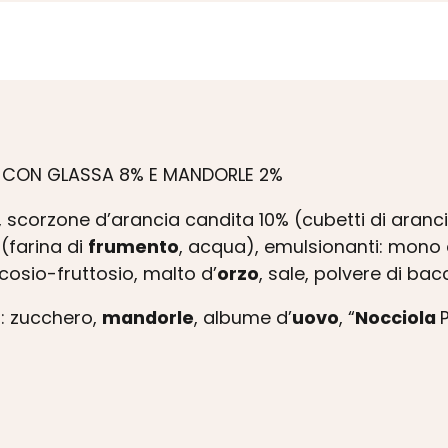
E CON GLASSA 8% E MANDORLE 2%
, scorzone d’arancia candita 10% (cubetti di aranc
 (farina di
frumento
, acqua), emulsionanti: mono e d
cosio-fruttosio, malto d’
orzo
, sale, polvere di bac
: zucchero,
mandorle
, albume d’
uovo
, “
Nocciola