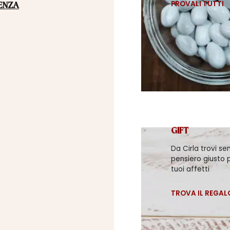
PROVALI TUTTI
ENZA
GIFT
Da Cirla trovi se
pensiero giusto p
tuoi affetti
TROVA IL REGAL