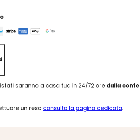
ro
i
uistati saranno a casa tua in 24/72 ore
dalla conf
fettuare un reso
consulta la pagina dedicata
.