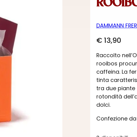
ROOIBO
DAMMANN FRER
€
13,90
Raccolto nell’O
rooibos procur
caffeina. La f
tinta caratteri
tra due piante 
rotondità dell’
dolci.
Confezione da 