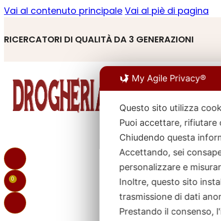
Vai al contenuto principale
Vai al piè di pagina
RICERCATORI DI QUALITÀ DA 3 GENERAZIONI
My Agile Privacy®
Questo sito utilizza cook
Puoi accettare, rifiutare
R
p
Chiudendo questa inform
Accettando, sei consapev
personalizzare e misurare
0
Inoltre, questo sito ins
trasmissione di dati ano
Prestando il consenso, l'