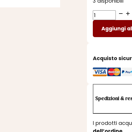
3 disponibili
ROOIBOS
ALLA
Aggiungi al
VANIGLIA
IN
FILTRI
quantità
Acquisto sicu
Spedizioni & res
I prodotti acq
dell’ordine
.