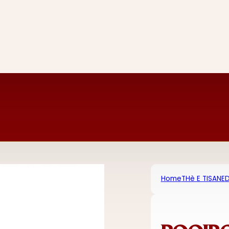
Home
THè E TISANE
D