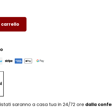
 carrello
ro
i
uistati saranno a casa tua in 24/72 ore
dalla conf