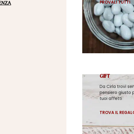
PROVALI TUTTI
ENZA
GIFT
Da Cirla trovi se
pensiero giusto p
tuoi affetti
TROVA IL REGAL