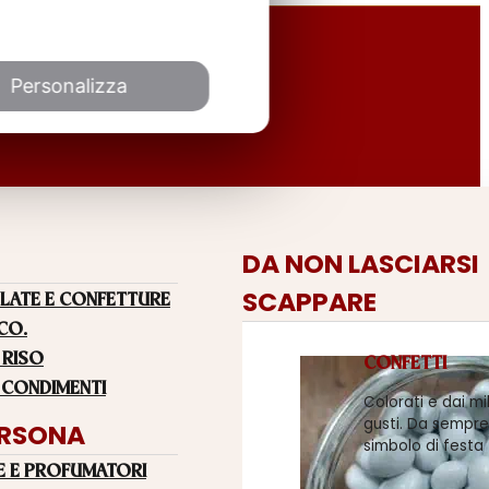
Personalizza
DA NON LASCIARSI
SCAPPARE
LATE E CONFETTURE
 CO.
 RISO
CONFETTI
 CONDIMENTI
Colorati e dai mi
gusti. Da sempre
ERSONA
simbolo di festa
E E PROFUMATORI