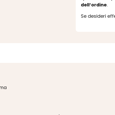
dell’ordine
.
Se desideri ef
lma