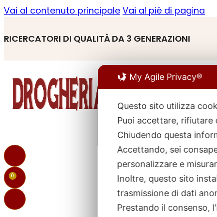
Vai al contenuto principale
Vai al piè di pagina
RICERCATORI DI QUALITÀ DA 3 GENERAZIONI
My Agile Privacy®
Questo sito utilizza cook
Puoi accettare, rifiutare
R
p
Chiudendo questa inform
Accettando, sei consapev
personalizzare e misurare
0
Inoltre, questo sito ins
trasmissione di dati ano
Prestando il consenso, l'