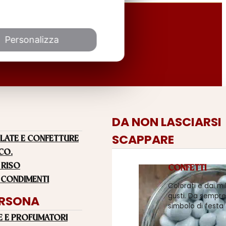
Personalizza
DA NON LASCIARSI
SCAPPARE
LATE E CONFETTURE
 CO.
 RISO
CONFETTI
 CONDIMENTI
Colorati e dai mi
gusti. Da sempre
ERSONA
simbolo di festa
E E PROFUMATORI