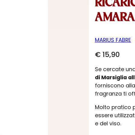
RICARI
AMARA
MARIUS FABRE
€
15,90
Se cercate una
di Marsiglia 
forniscono alla
fragranza ti of
Molto pratico p
essere utilizz
e del viso.