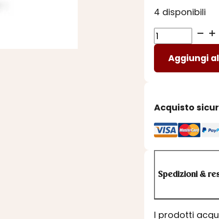
4 disponibili
RICARICA
MARSIGLIA
Aggiungi al
MANDORLA
AMARA
quantità
Acquisto sicu
Spedizioni & res
I prodotti acq