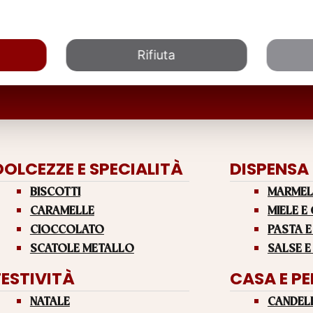
Rifiuta
DOLCEZZE E SPECIALITÀ
DISPENSA
BISCOTTI
MARMEL
CARAMELLE
MIELE E
CIOCCOLATO
PASTA E
SCATOLE METALLO
SALSE E
FESTIVITÀ
CASA E P
NATALE
CANDEL