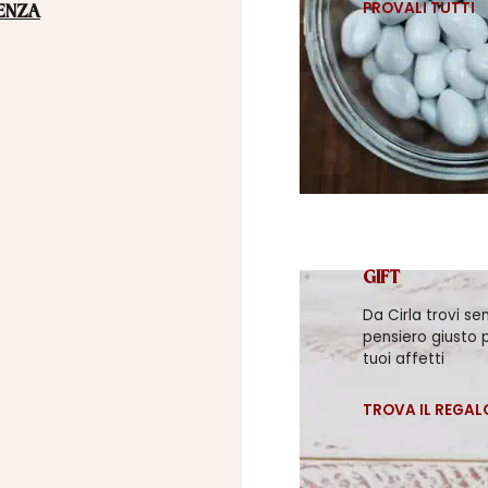
PROVALI TUTTI
ENZA
GIFT
Da Cirla trovi se
pensiero giusto p
tuoi affetti
TROVA IL REGAL