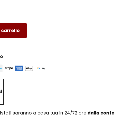
 carrello
ro
i
uistati saranno a casa tua in 24/72 ore
dalla conf