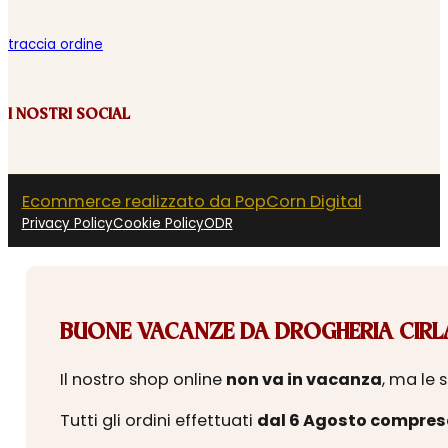
traccia ordine
I NOSTRI SOCIAL
Ecommerce realizzato da PopCorn Digital
Privacy Policy
Cookie Policy
ODR
BUONE VACANZE DA DROGHERIA CIRLA
Il nostro shop online
non va in vacanza
, ma le 
Tutti gli ordini effettuati
dal 6 Agosto compres