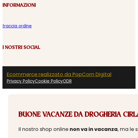
INFORMAZIONI
traccia ordine
I NOSTRI SOCIAL
Ecommerce realizzato da PopCorn Digital
Privacy Policy
Cookie Policy
ODR
BUONE VACANZE DA DROGHERIA CIRLA
Il nostro shop online
non va in vacanza
, ma le 