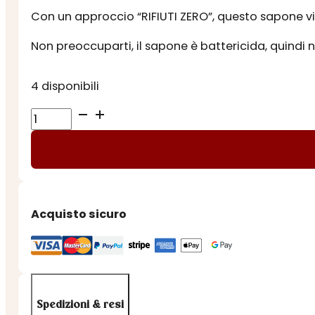
Con un approccio “RIFIUTI ZERO”, questo sapone v
Non preoccuparti, il sapone è battericida, quindi n
4 disponibili
Saponetta
a
cubo
ai
fiori
di
Acquisto sicuro
lino
quantità
Spedizioni & resi