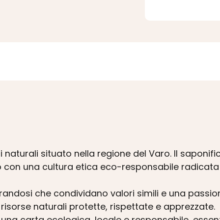
 naturali situato nella regione del Varo. Il saponif
utto con una cultura etica eco-responsabile radicata
randosi che condividano valori simili e una passion
 risorse naturali protette, rispettate e apprezzate.
una carta ecologica, locale e responsabile, essenzi