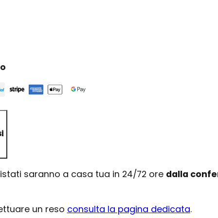
ro
i
uistati saranno a casa tua in 24/72 ore
dalla conf
fettuare un reso
consulta la pagina dedicata
.