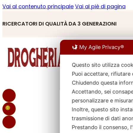
Vai al contenuto principale
Vai al piè di pagina
RICERCATORI DI QUALITÀ DA 3 GENERAZIONI
My Agile Privacy®
Questo sito utilizza cook
Puoi accettare, rifiutare
R
p
Chiudendo questa inform
Accettando, sei consapev
personalizzare e misurare
0
Inoltre, questo sito ins
trasmissione di dati ano
Prestando il consenso, l'