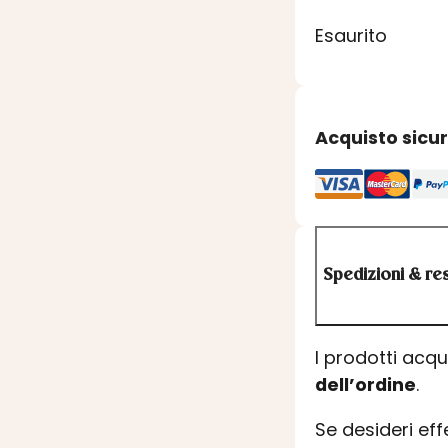
Esaurito
Acquisto sicu
Spedizioni & res
I prodotti acq
dell’ordine
.
Se desideri ef