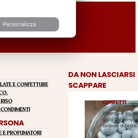
Personalizza
DA NON LASCIARSI
SCAPPARE
LATE E CONFETTURE
 CO.
 RISO
CONFETTI
 CONDIMENTI
Colorati e dai mi
gusti. Da sempre
ERSONA
simbolo di festa
E E PROFUMATORI