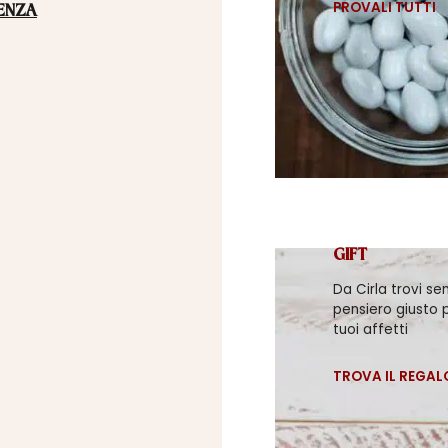
PROVALI TUTTI
ENZA
GIFT
Da Cirla trovi se
pensiero giusto p
tuoi affetti
TROVA IL REGAL