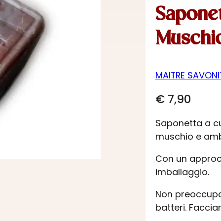
Saponet
Muschio
MAITRE SAVONI
€
7,90
Saponetta a cu
muschio e ambra
Con un approcc
imballaggio.
Non preoccupart
batteri. Faccia