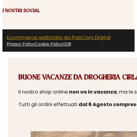
I NOSTRI SOCIAL
Ecommerce realizzato da PopCorn Digital
Privacy Policy
Cookie Policy
ODR
BUONE VACANZE DA DROGHERIA CIRLA
Il nostro shop online
non va in vacanza
, ma le 
Tutti gli ordini effettuati
dal 6 Agosto compres