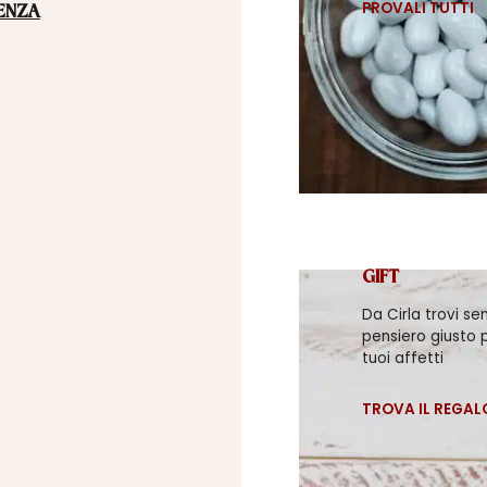
PROVALI TUTTI
ENZA
GIFT
Da Cirla trovi se
pensiero giusto p
tuoi affetti
TROVA IL REGAL