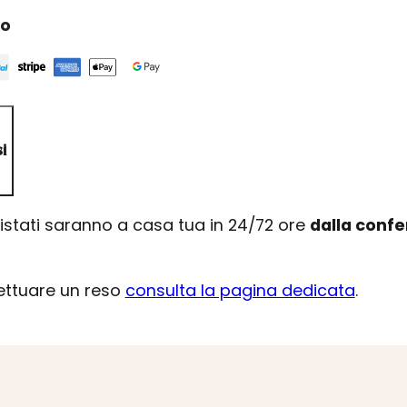
ro
i
uistati saranno a casa tua in 24/72 ore
dalla conf
fettuare un reso
consulta la pagina dedicata
.