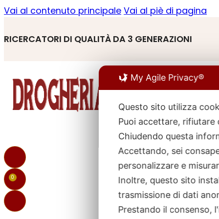
Vai al contenuto principale
Vai al piè di pagina
RICERCATORI DI QUALITÀ DA 3 GENERAZIONI
My Agile Privacy®
Questo sito utilizza cook
Puoi accettare, rifiutare
R
p
Chiudendo questa inform
Accettando, sei consapev
personalizzare e misurare
0
Inoltre, questo sito ins
trasmissione di dati ano
Prestando il consenso, l'