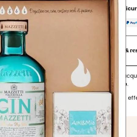
Acquisto sicu
Spedizioni & res
I prodotti acq
dell’ordine
.
Se desideri ef