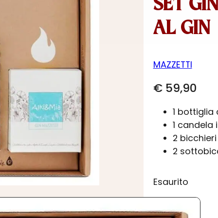
SET GI
AL GIN
MAZZETTI
€
59,90
1 bottiglia
1 candela 
2 bicchier
2 sottobicc
Esaurito