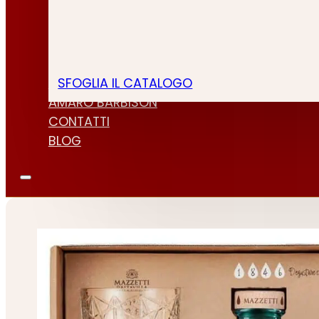
SFOGLIA IL CATALOGO
CHI SIAMO
AMARO BARBISON
CONTATTI
BLOG