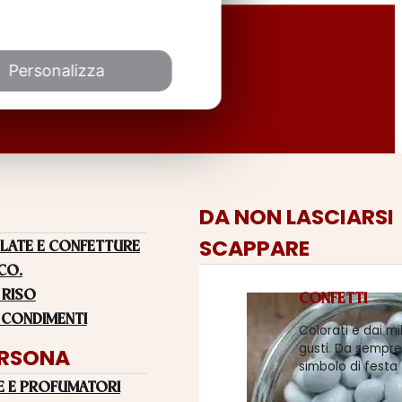
Personalizza
DA NON LASCIARSI
SCAPPARE
LATE E CONFETTURE
 CO.
 RISO
CONFETTI
 CONDIMENTI
Colorati e dai mi
gusti. Da sempre
ERSONA
simbolo di festa
E E PROFUMATORI