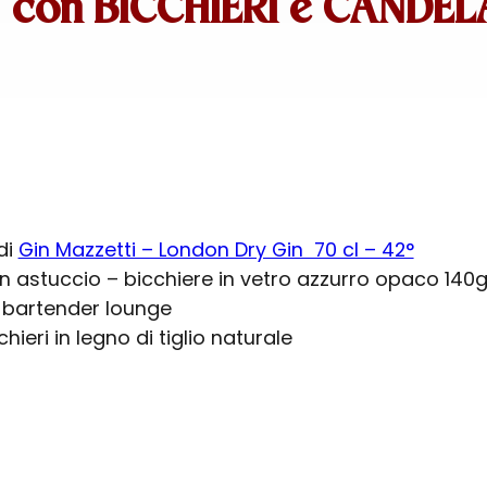
N con BICCHIERI e CANDEL
 di
Gin Mazzetti – London Dry Gin 70 cl – 42°
in astuccio – bicchiere in vetro azzurro opaco 140
i bartender lounge
hieri in legno di tiglio naturale