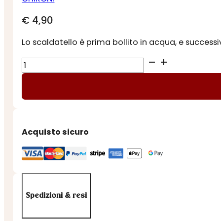
€
4,90
Lo scaldatello è prima bollito in acqua, e success
TARALLI
FATTI
A
MANO
ALLE
OLIVE
Acquisto sicuro
NERE
quantità
Spedizioni & resi