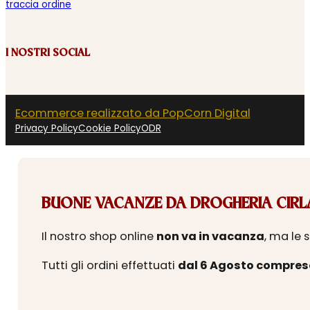
traccia ordine
I NOSTRI SOCIAL
Ecommerce realizzato da PopCorn Digital
Privacy Policy
Cookie Policy
ODR
BUONE VACANZE DA DROGHERIA CIRLA
Il nostro shop online
non va in vacanza
, ma le 
Tutti gli ordini effettuati
dal 6 Agosto compres