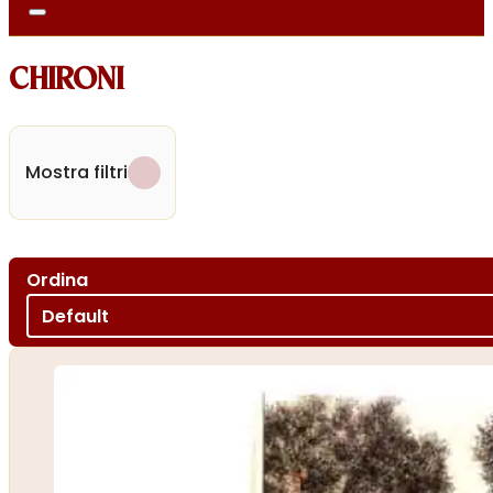
CHIRONI
Mostra filtri
Ordina
Ordina per
Sort content