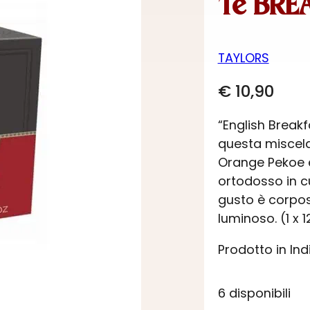
Tè BRE
TAYLORS
€
10,90
“English Breakf
questa miscela
Orange Pekoe e
ortodosso in cu
gusto è corposo
luminoso. (1 x 
Prodotto in Ind
6 disponibili