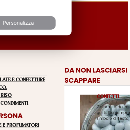
Personalizza
DA NON LASCIARSI
SCAPPARE
LATE E CONFETTURE
 CO.
 RISO
CONFETTI
 CONDIMENTI
Colorati e dai mi
gusti. Da sempre
ERSONA
simbolo di festa
E E PROFUMATORI