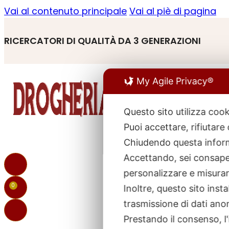
Vai al contenuto principale
Vai al piè di pagina
RICERCATORI DI QUALITÀ DA 3 GENERAZIONI
My Agile Privacy®
Questo sito utilizza cook
Puoi accettare, rifiutare
R
p
Chiudendo questa inform
Accettando, sei consapev
personalizzare e misurare
0
Inoltre, questo sito ins
trasmissione di dati ano
Prestando il consenso, l'