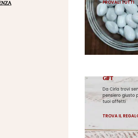
PROVALI TUTTI
ENZA
GIFT
Da Cirla trovi se
pensiero giusto p
tuoi affetti
TROVA IL REGAL