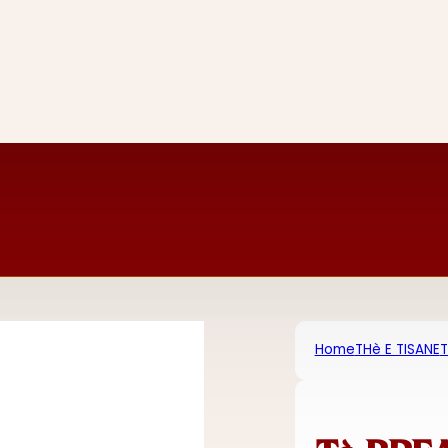
Home
THè E TISANE
T