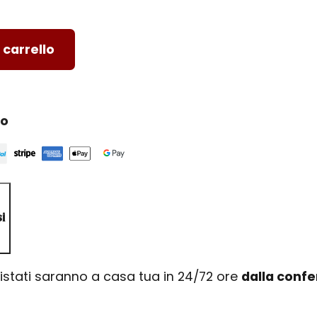
 carrello
ro
i
uistati saranno a casa tua in 24/72 ore
dalla conf