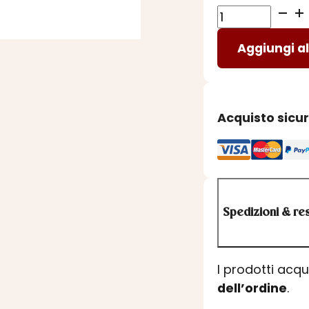
Tè
BREAKFAST
Aggiungi al
IN
FOGLIA
quantità
Acquisto sicu
Spedizioni & res
I prodotti acq
dell’ordine
.