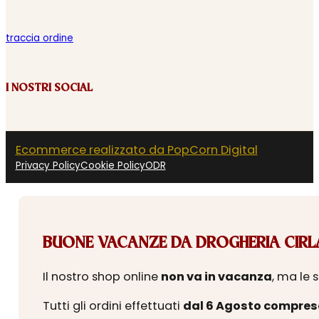
traccia ordine
I NOSTRI SOCIAL
Ecommerce realizzato da PopCorn Digital
Privacy Policy
Cookie Policy
ODR
BUONE VACANZE DA DROGHERIA CIRLA
Il nostro shop online
non va in vacanza
, ma le 
Tutti gli ordini effettuati
dal 6 Agosto compres