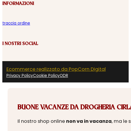
INFORMAZIONI
traccia ordine
I NOSTRI SOCIAL
Ecommerce realizzato da PopCorn Digital
Privacy Policy
Cookie Policy
ODR
BUONE VACANZE DA DROGHERIA CIRLA
Il nostro shop online
non va in vacanza
, ma le 