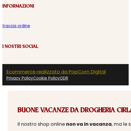
INFORMAZIONI
traccia ordine
I NOSTRI SOCIAL
Ecommerce realizzato da PopCorn Digital
Privacy Policy
Cookie Policy
ODR
BUONE VACANZE DA DROGHERIA CIRLA
Il nostro shop online
non va in vacanza
, ma le 