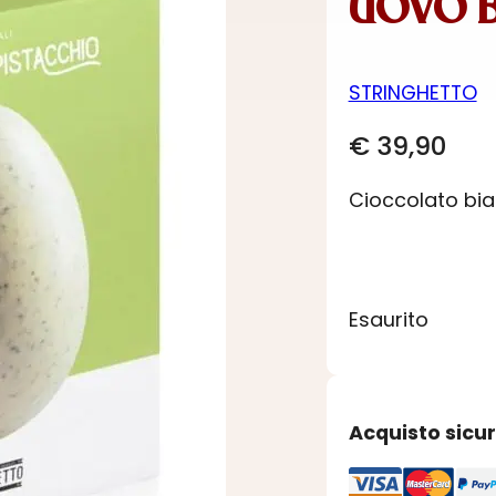
UOVO B
STRINGHETTO
€
39,90
Cioccolato bia
Esaurito
Acquisto sicu