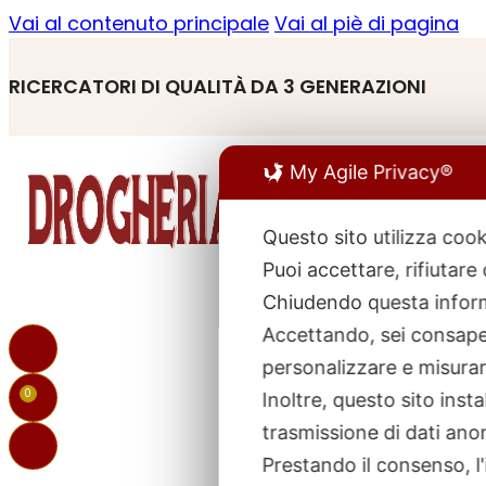
Vai al contenuto principale
Vai al piè di pagina
RICERCATORI DI QUALITÀ DA 3 GENERAZIONI
My Agile Privacy®
Questo sito utilizza cook
Puoi accettare, rifiutare
R
p
Chiudendo questa inform
Accettando, sei consapev
personalizzare e misurare
0
Inoltre, questo sito ins
trasmissione di dati ano
Prestando il consenso, l'