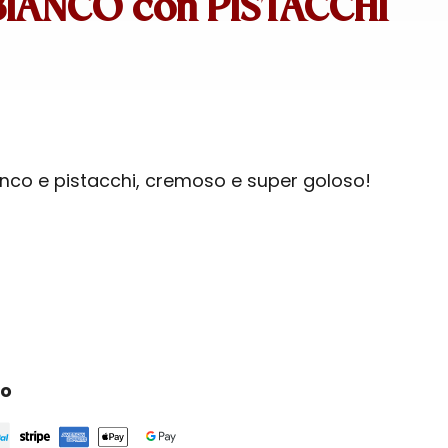
IANCO con PISTACCHI
nco e pistacchi, cremoso e super goloso!
ro