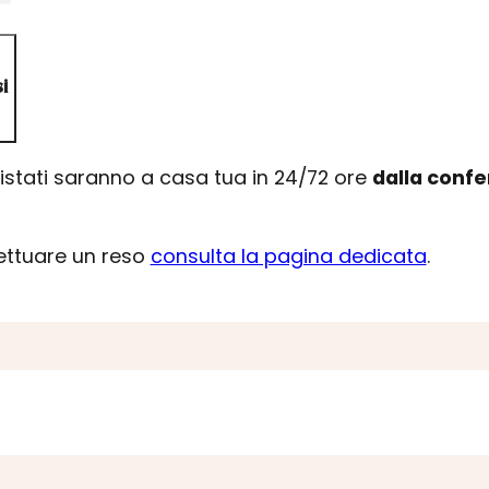
i
uistati saranno a casa tua in 24/72 ore
dalla conf
fettuare un reso
consulta la pagina dedicata
.