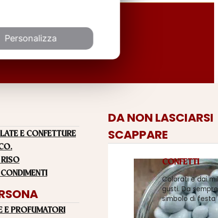
Personalizza
DA NON LASCIARSI
SCAPPARE
LATE E CONFETTURE
 CO.
 RISO
CONFETTI
 CONDIMENTI
Colorati e dai mi
gusti. Da sempre
ERSONA
simbolo di festa
E E PROFUMATORI