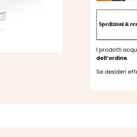
Spedizioni & res
I prodotti acq
dell’ordine
.
Se desideri ef