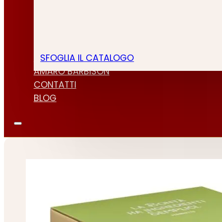
SFOGLIA IL CATALOGO
CHI SIAMO
AMARO BARBISON
CONTATTI
BLOG