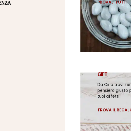
PROVALI TUTTI
ENZA
GIFT
Da Cirla trovi se
pensiero giusto p
tuoi affetti
TROVA IL REGAL