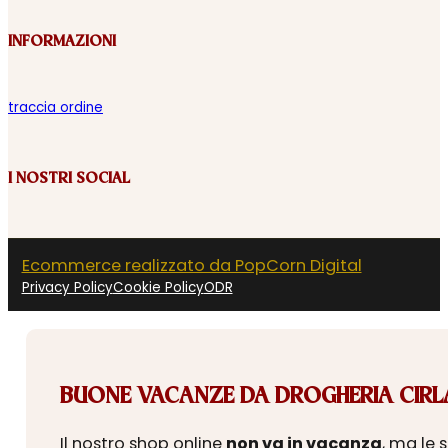
INFORMAZIONI
traccia ordine
I NOSTRI SOCIAL
Ecommerce realizzato da PopCorn Digital
Privacy Policy
Cookie Policy
ODR
BUONE VACANZE DA DROGHERIA CIRLA
Il nostro shop online
non va in vacanza
, ma le 