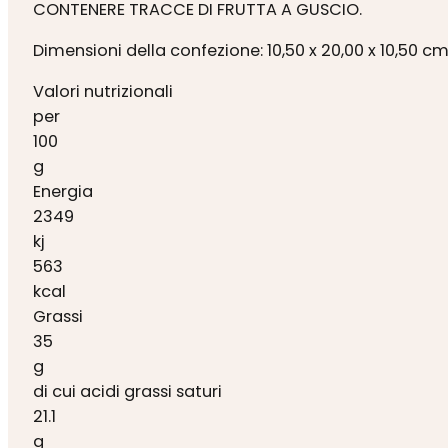
CONTENERE TRACCE DI FRUTTA A GUSCIO.
Dimensioni della confezione: 10,50 x 20,00 x 10,50 c
Valori nutrizionali
per
100
g
Energia
2349
kj
563
kcal
Grassi
35
g
di cui acidi grassi saturi
21.1
g