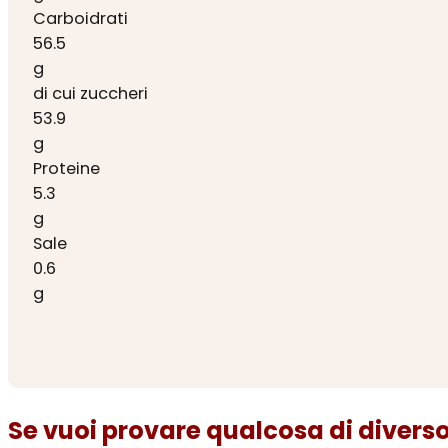
Carboidrati
56.5
g
di cui zuccheri
53.9
g
Proteine
5.3
g
Sale
0.6
g
Se vuoi provare qualcosa di diverso.