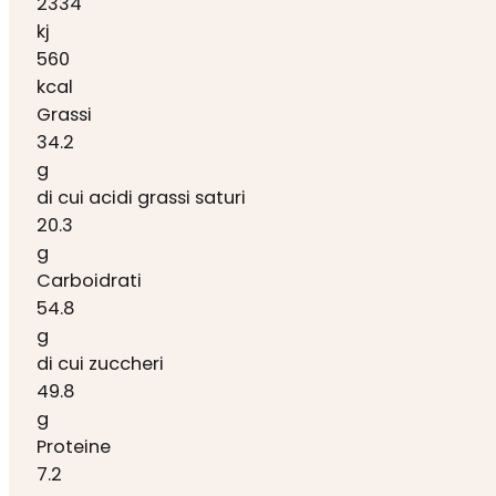
2334
kj
560
kcal
Grassi
34.2
g
di cui acidi grassi saturi
20.3
g
Carboidrati
54.8
g
di cui zuccheri
49.8
g
Proteine
7.2