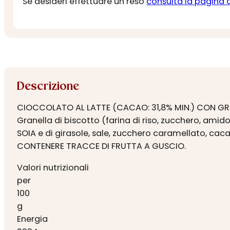
Se desideri effettuare un reso
consulta la pagina 
Descrizione
CIOCCOLATO AL LATTE (CACAO: 31,8% MIN.) CON GRANE
Granella di biscotto (farina di riso, zucchero, amido
SOIA e di girasole, sale, zucchero caramellato, caca
CONTENERE TRACCE DI FRUTTA A GUSCIO.
Valori nutrizionali
per
100
g
Energia