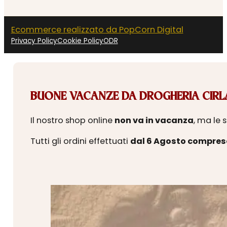
Ecommerce realizzato da PopCorn Digital
Privacy Policy
Cookie Policy
ODR
BUONE VACANZE DA DROGHERIA CIRLA
Il nostro shop online
non va in vacanza
, ma le 
Tutti gli ordini effettuati
dal 6 Agosto compres