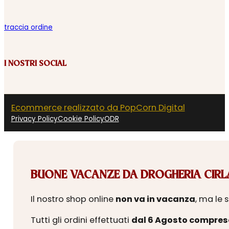
traccia ordine
I NOSTRI SOCIAL
Ecommerce realizzato da PopCorn Digital
Privacy Policy
Cookie Policy
ODR
BUONE VACANZE DA DROGHERIA CIRLA
Il nostro shop online
non va in vacanza
, ma le 
Tutti gli ordini effettuati
dal 6 Agosto compres