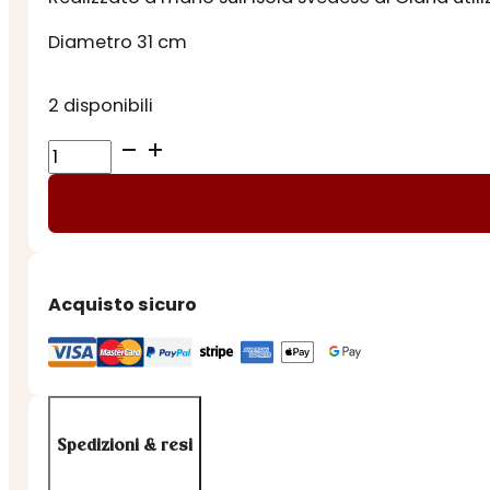
Diametro 31 cm
2 disponibili
VASSOIO
GIN
&
TONIC
VERDE
quantità
Acquisto sicuro
Spedizioni & resi