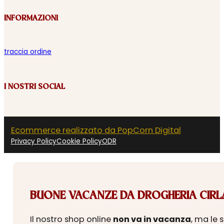
INFORMAZIONI
traccia ordine
I NOSTRI SOCIAL
Ecommerce realizzato da PopCorn Digital
Privacy Policy
Cookie Policy
ODR
BUONE VACANZE DA DROGHERIA CIRLA
Il nostro shop online
non va in vacanza
, ma le 