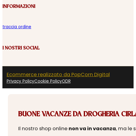
INFORMAZIONI
traccia ordine
I NOSTRI SOCIAL
Ecommerce realizzato da PopCorn Digital
Privacy Policy
Cookie Policy
ODR
BUONE VACANZE DA DROGHERIA CIRLA
Il nostro shop online
non va in vacanza
, ma le 