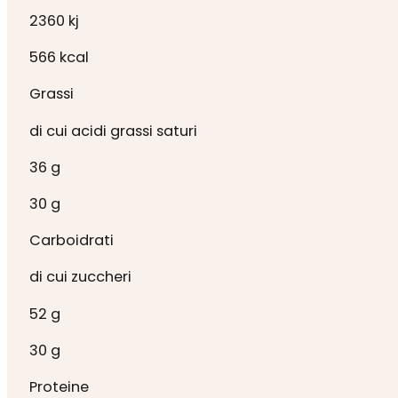
2360 kj
566 kcal
Grassi
di cui acidi grassi saturi
36 g
30 g
Carboidrati
di cui zuccheri
52 g
30 g
Proteine