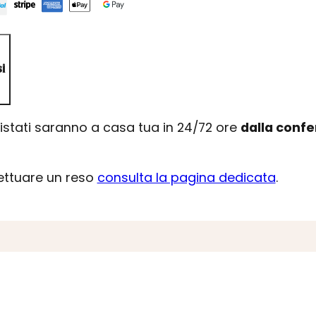
i
uistati saranno a casa tua in 24/72 ore
dalla conf
fettuare un reso
consulta la pagina dedicata
.