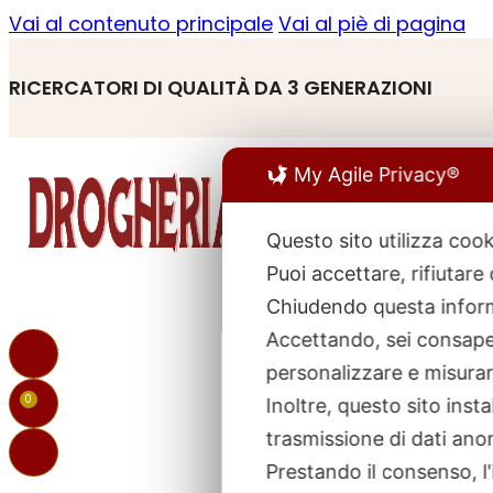
Vai al contenuto principale
Vai al piè di pagina
RICERCATORI DI QUALITÀ DA 3 GENERAZIONI
My Agile Privacy®
Questo sito utilizza cook
Puoi accettare, rifiutare
R
p
Chiudendo questa inform
Accettando, sei consapev
personalizzare e misurare
0
Inoltre, questo sito ins
trasmissione di dati ano
Prestando il consenso, l'