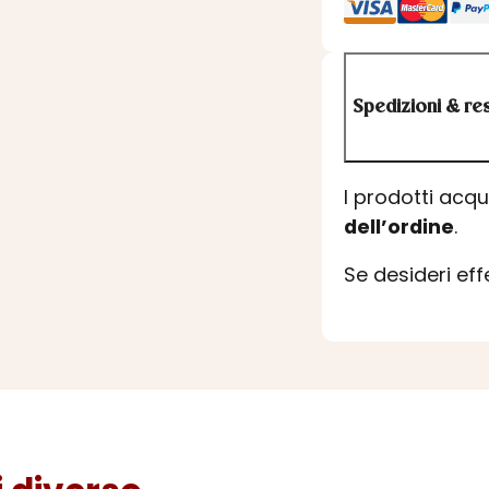
Spedizioni & res
I prodotti acq
dell’ordine
.
Se desideri ef