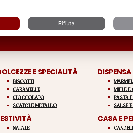
Rifiuta
DOLCEZZE E SPECIALITÀ
DISPENSA
BISCOTTI
MARMEL
CARAMELLE
MIELE E
CIOCCOLATO
PASTA E
SCATOLE METALLO
SALSE E
FESTIVITÀ
CASA E P
NATALE
CANDEL