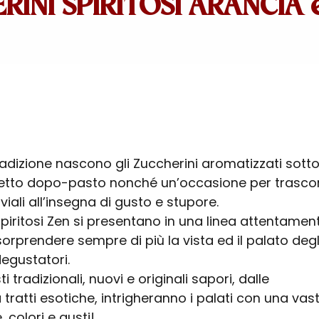
RINI SPIRITOSI ARANCIA 
radizione nascono gli Zuccherini aromatizzati sott
rfetto dopo-pasto nonché un’occasione per trasco
ali all’insegna di gusto e stupore.
Spiritosi Zen si presentano in una linea attentamen
orprendere sempre di più la vista ed il palato degl
egustatori.
 tradizionali, nuovi e originali sapori, dalle
tratti esotiche, intrigheranno i palati con una vas
 colori e gusti!