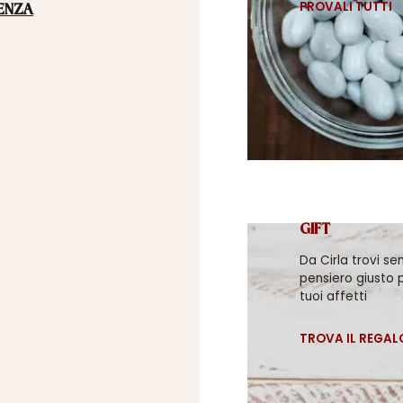
PROVALI TUTTI
ENZA
GIFT
Da Cirla trovi se
pensiero giusto p
tuoi affetti
TROVA IL REGAL