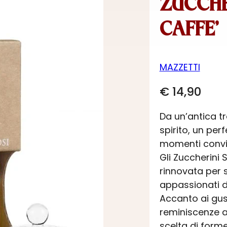
ZUCCHE
CAFFE’
MAZZETTI
€
14,90
Da un’antica t
spirito, un pe
momenti convivi
Gli Zuccherini 
rinnovata per s
appassionati d
Accanto ai gusti
reminiscenze a 
scelta di forme,