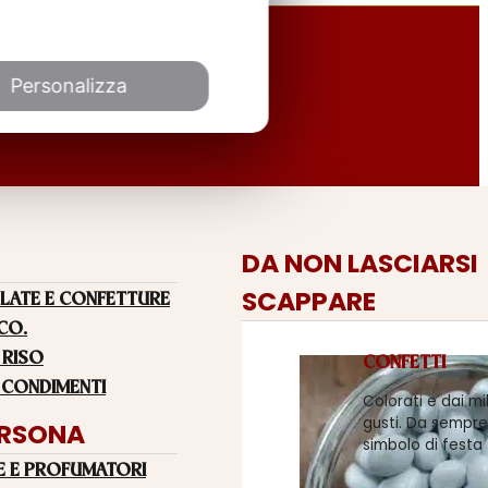
Personalizza
DA NON LASCIARSI
SCAPPARE
LATE E CONFETTURE
 CO.
 RISO
CONFETTI
 CONDIMENTI
Colorati e dai mi
gusti. Da sempre
ERSONA
simbolo di festa
E E PROFUMATORI