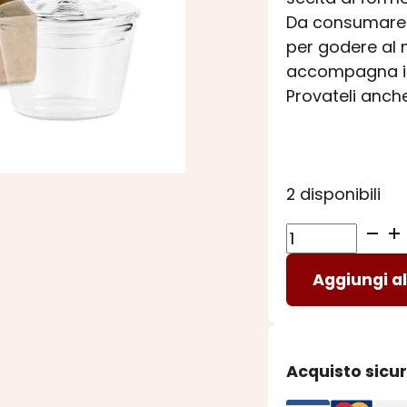
Da consumare i
per godere al m
accompagna il p
Provateli anche
2 disponibili
ZUCCHERINI
SPIRITOSI
Aggiungi al
ARANCIA
e
CAFFE'
quantità
Acquisto sicu