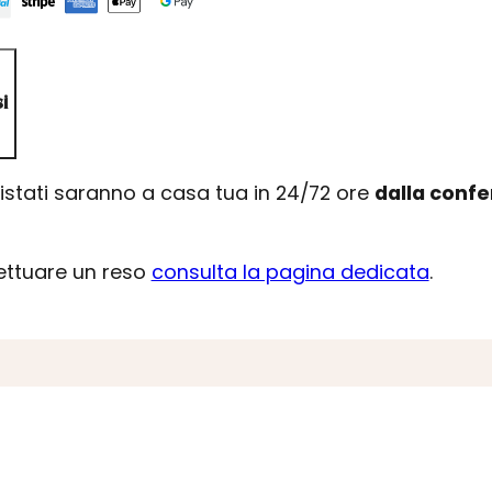
i
uistati saranno a casa tua in 24/72 ore
dalla conf
fettuare un reso
consulta la pagina dedicata
.