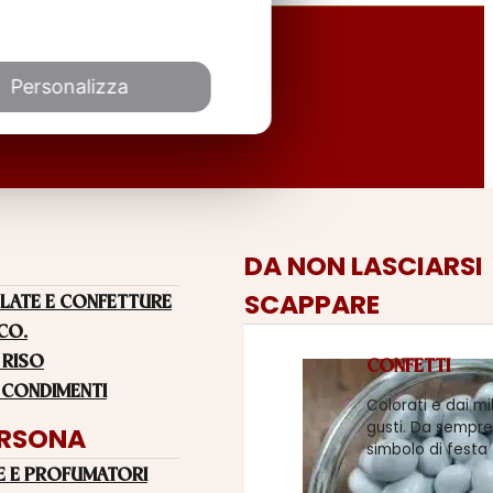
Personalizza
DA NON LASCIARSI
SCAPPARE
LATE E CONFETTURE
 CO.
 RISO
CONFETTI
 CONDIMENTI
Colorati e dai mi
gusti. Da sempre
ERSONA
simbolo di festa
E E PROFUMATORI