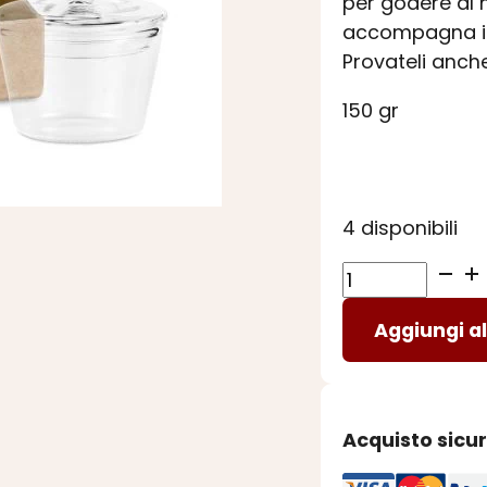
per godere al m
accompagna il p
Provateli anche
150 gr
4 disponibili
ZUCCHERINI
SPIRITOSI
Aggiungi al
al
LIMONE
quantità
Acquisto sicu