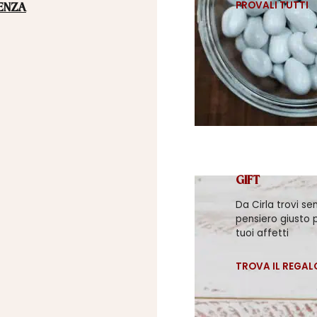
PROVALI TUTTI
ENZA
GIFT
Da Cirla trovi se
pensiero giusto p
tuoi affetti
TROVA IL REGAL