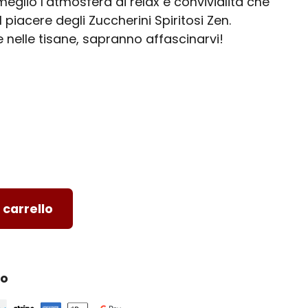
eglio l’atmosfera di relax e convivialità che
iacere degli Zuccherini Spiritosi Zen.
 nelle tisane, sapranno affascinarvi!
 carrello
ro