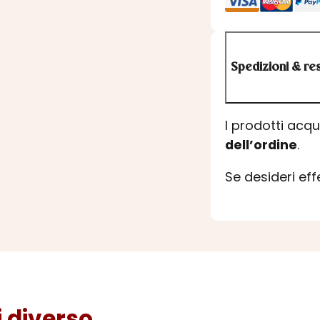
Spedizioni & res
I prodotti acq
dell’ordine
.
Se desideri ef
diverso...