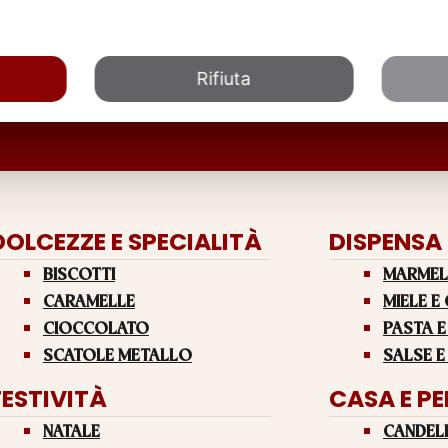
Rifiuta
DOLCEZZE E SPECIALITÀ
DISPENSA
BISCOTTI
MARMEL
CARAMELLE
MIELE E
CIOCCOLATO
PASTA E
SCATOLE METALLO
SALSE E
FESTIVITÀ
CASA E P
NATALE
CANDEL