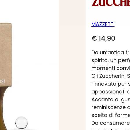
ZUCCHE
MAZZETTI
€
14,90
Da un’antica t
spirito, un pe
momenti convivi
Gli Zuccherini 
rinnovata per s
appassionati d
Accanto ai gusti
reminiscenze a 
scelta di forme,
Da consumare i