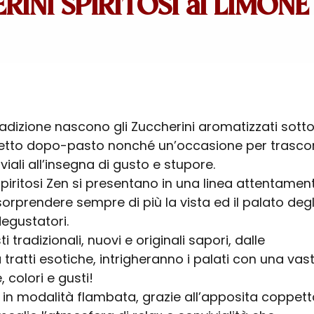
RINI SPIRITOSI al LIMONE
radizione nascono gli Zuccherini aromatizzati sott
rfetto dopo-pasto nonché un’occasione per trasco
ali all’insegna di gusto e stupore.
Spiritosi Zen si presentano in una linea attentamen
orprendere sempre di più la vista ed il palato degl
egustatori.
 tradizionali, nuovi e originali sapori, dalle
tratti esotiche, intrigheranno i palati con una vas
 colori e gusti!
n modalità flambata, grazie all’apposita coppett