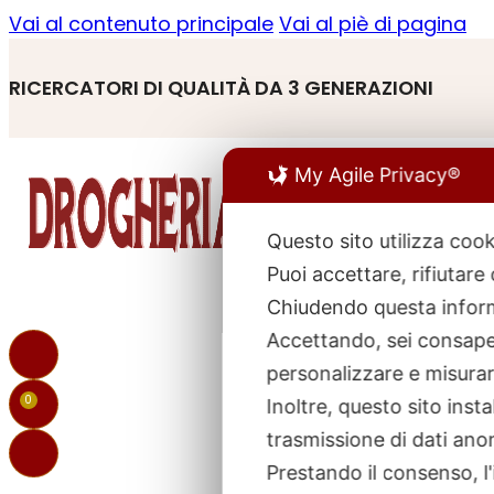
Vai al contenuto principale
Vai al piè di pagina
RICERCATORI DI QUALITÀ DA 3 GENERAZIONI
My Agile Privacy®
Questo sito utilizza cook
Puoi accettare, rifiutare
R
p
Chiudendo questa inform
Accettando, sei consapev
personalizzare e misurare
0
Inoltre, questo sito ins
trasmissione di dati ano
Prestando il consenso, l'