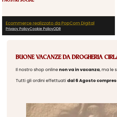
I NOSTRI SOCIAL
Ecommerce realizzato da PopCorn Digital
Privacy Policy
Cookie Policy
ODR
BUONE VACANZE DA DROGHERIA CIRLA
Il nostro shop online
non va in vacanza
, ma le 
Tutti gli ordini effettuati
dal 6 Agosto compres