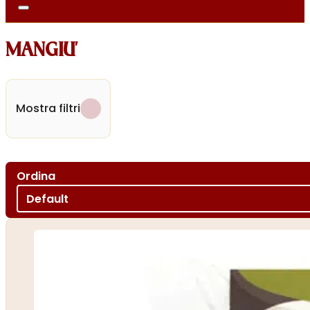
MANGIU'
Mostra filtri
Ordina
Ordina per
Sort content