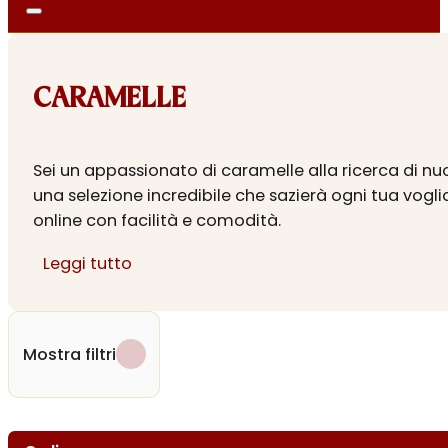
CARAMELLE
Sei un appassionato di caramelle alla ricerca di nuov
una selezione incredibile che sazierà ogni tua vogli
online con facilità e comodità.
Dalle varianti tradizionali a quelle innovative e golo
Leggi tutto
personalizzare la tua esperienza dolciaria. Visita la
dolcezza è a portata di clic!
Mostra filtri