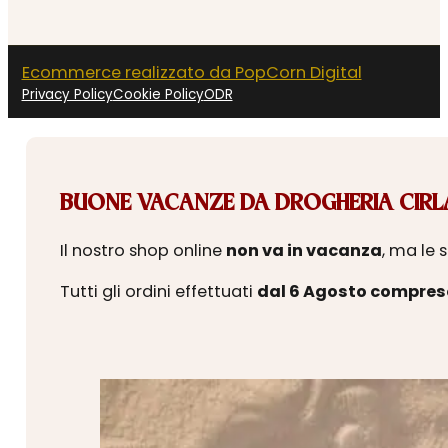
Ecommerce realizzato da PopCorn Digital
Privacy Policy
Cookie Policy
ODR
BUONE VACANZE DA DROGHERIA CIRLA
Il nostro shop online
non va in vacanza
, ma le 
Tutti gli ordini effettuati
dal 6 Agosto compres