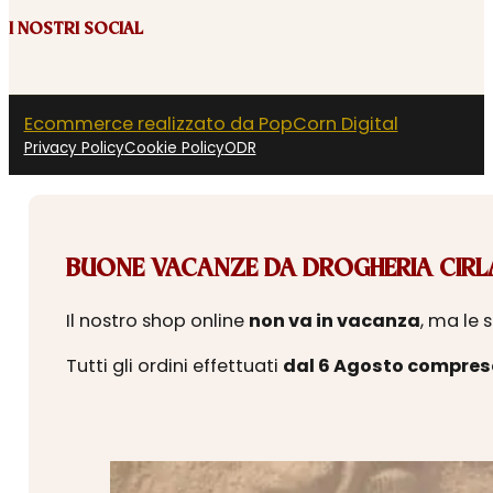
I NOSTRI SOCIAL
Ecommerce realizzato da PopCorn Digital
Privacy Policy
Cookie Policy
ODR
BUONE VACANZE DA DROGHERIA CIRLA
Il nostro shop online
non va in vacanza
, ma le 
Tutti gli ordini effettuati
dal 6 Agosto compres