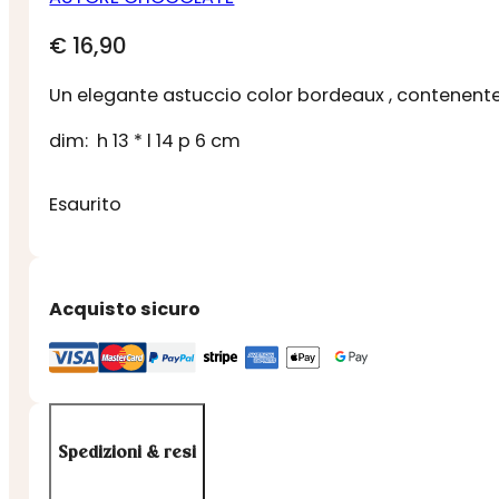
€
16,90
Un elegante astuccio color bordeaux , contenente
dim: h 13 * l 14 p 6 cm
Esaurito
Acquisto sicuro
Spedizioni & resi