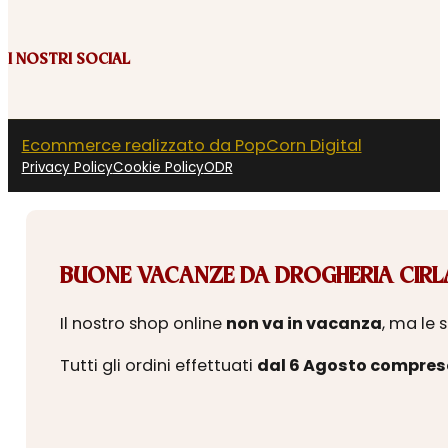
I NOSTRI SOCIAL
Ecommerce realizzato da PopCorn Digital
Privacy Policy
Cookie Policy
ODR
BUONE VACANZE DA DROGHERIA CIRLA
Il nostro shop online
non va in vacanza
, ma le 
Tutti gli ordini effettuati
dal 6 Agosto compres