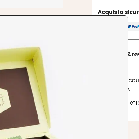
Acquisto sicu
Spedizioni & res
I prodotti acq
dell’ordine
.
Se desideri ef