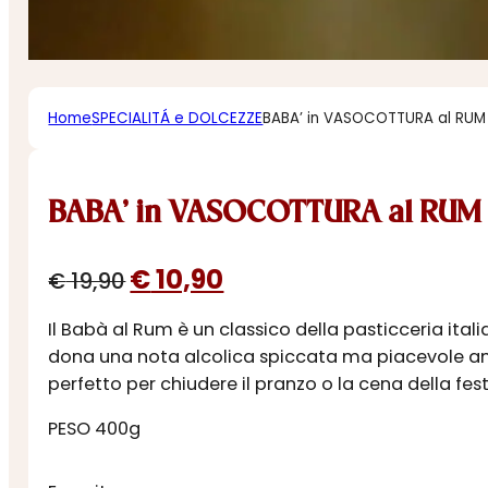
Home
SPECIALITÁ e DOLCEZZE
BABA’ in VASOCOTTURA al RUM
BABA’ in VASOCOTTURA al RUM
Il
Il
€
10,90
€
19,90
prezzo
prezzo
Il Babà al Rum è un classico della pasticceria it
originale
attuale
dona una nota alcolica spiccata ma piacevole anch
era:
è:
perfetto per chiudere il pranzo o la cena della fest
€ 19,90.
€ 10,90.
PESO 400g