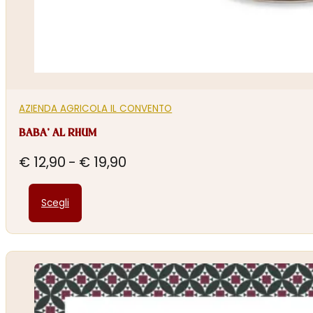
AZIENDA AGRICOLA IL CONVENTO
BABA’ AL RHUM
Fascia
€
12,90
-
€
19,90
di
Questo
prezzo:
Scegli
prodotto
da
ha
€ 12,90
più
a
varianti.
€ 19,90
Le
opzioni