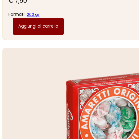
€
7,90
Formati:
200 gr
Aggiungi al carrello