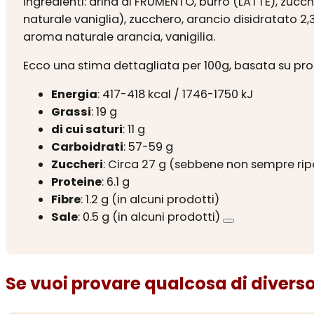
Ingredienti
: arina di FRUMENTO, burro (LATTE), zucc
naturale vaniglia), zucchero, arancio disidratato 2
aroma naturale arancia, vanigilia.
Ecco una stima dettagliata per 100g, basata su prodo
Energia
: 417-418 kcal / 1746-1750 kJ
Grassi
: 19 g
di cui saturi
: 11 g
Carboidrati
: 57-59 g
Zuccheri
: Circa 27 g (sebbene non sempre ripor
Proteine
: 6.1 g
Fibre
: 1.2 g (in alcuni prodotti)
Sale
: 0.5 g (in alcuni prodotti)
Se vuoi provare qualcosa di diverso.