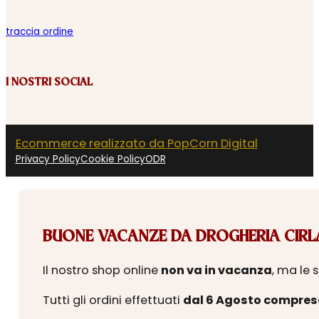
traccia ordine
I NOSTRI SOCIAL
Ecommerce realizzato da PopCorn Digital
Privacy Policy
Cookie Policy
ODR
BUONE VACANZE DA DROGHERIA CIRLA
Il nostro shop online
non va in vacanza
, ma le 
Tutti gli ordini effettuati
dal 6 Agosto compres