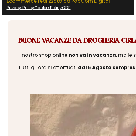
Ecommerce realizzato da PopCorn Digital
Privacy Policy
Cookie Policy
ODR
BUONE VACANZE DA DROGHERIA CIRLA
Il nostro shop online
non va in vacanza
, ma le 
Tutti gli ordini effettuati
dal 6 Agosto compres