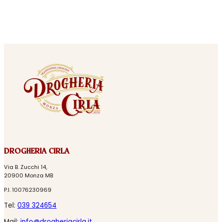
DROGHERIA CIRLA
Via B. Zucchi 14,
20900 Monza MB
P.I. 10076230969
Tel:
039 324654
Mail:
info@drogheriacirla.it