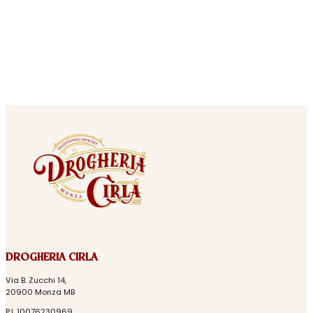
DROGHERIA CIRLA
Via B. Zucchi 14,
20900 Monza MB
P.I. 10076230969