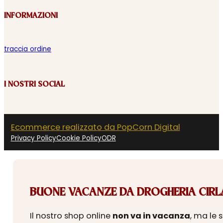
INFORMAZIONI
traccia ordine
I NOSTRI SOCIAL
Ecommerce realizzato da PopCorn Digital
Privacy Policy
Cookie Policy
ODR
BUONE VACANZE DA DROGHERIA CIRLA
Il nostro shop online
non va in vacanza
, ma le 