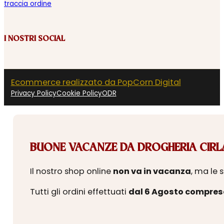
traccia ordine
I NOSTRI SOCIAL
Ecommerce realizzato da PopCorn Digital
Privacy Policy
Cookie Policy
ODR
BUONE VACANZE DA DROGHERIA CIRLA
Il nostro shop online
non va in vacanza
, ma le 
Tutti gli ordini effettuati
dal 6 Agosto compres