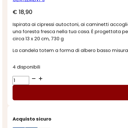
€
18,90
Ispirata ai cipressi autoctoni, ai caminetti accogl
una foresta fresca nella tua casa. È progettata pe
circa 13 x 20 cm, 730 g
La candela totem a forma di albero basso misura ci
4 disponibili
CANDELA
AL
CIPRESSO
GOLD
quantità
Acquisto sicuro