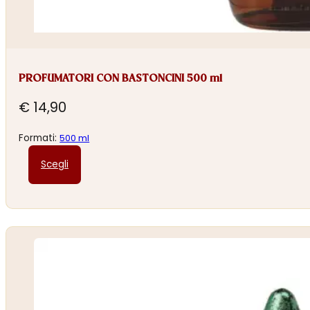
PROFUMATORI CON BASTONCINI 500 ml
€
14,90
Formati:
500 ml
Questo
Scegli
prodotto
ha
più
varianti.
Le
opzioni
possono
essere