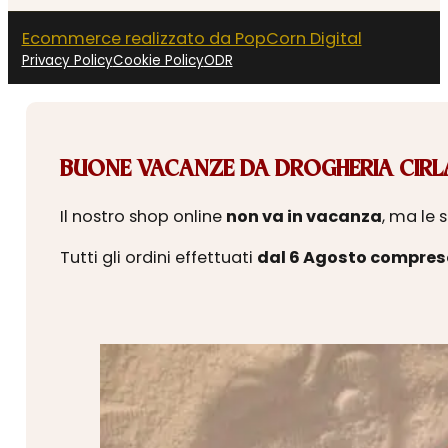
Ecommerce realizzato da PopCorn Digital
Privacy Policy
Cookie Policy
ODR
BUONE VACANZE DA DROGHERIA CIRLA
Il nostro shop online
non va in vacanza
, ma le 
Tutti gli ordini effettuati
dal 6 Agosto compres