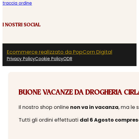
traccia ordine
I NOSTRI SOCIAL
Ecommerce realizzato da PopCorn Digital
Privacy Policy
Cookie Policy
ODR
BUONE VACANZE DA DROGHERIA CIRLA
Il nostro shop online
non va in vacanza
, ma le 
Tutti gli ordini effettuati
dal 6 Agosto compres