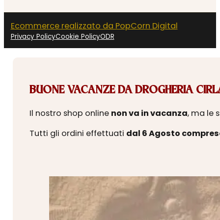
Ecommerce realizzato da PopCorn Digital
Privacy Policy
Cookie Policy
ODR
BUONE VACANZE DA DROGHERIA CIRLA
Il nostro shop online
non va in vacanza
, ma le 
Tutti gli ordini effettuati
dal 6 Agosto compres