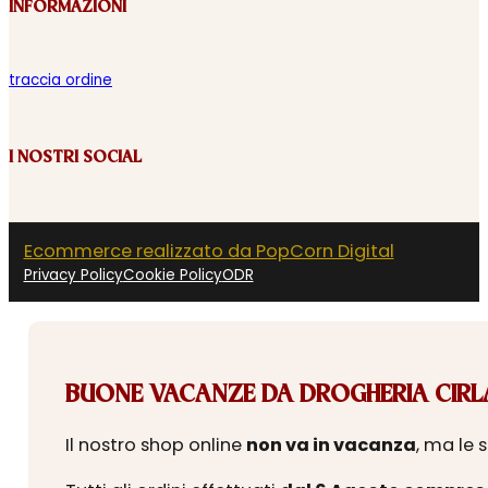
INFORMAZIONI
traccia ordine
I NOSTRI SOCIAL
Ecommerce realizzato da PopCorn Digital
Privacy Policy
Cookie Policy
ODR
BUONE VACANZE DA DROGHERIA CIRLA
Il nostro shop online
non va in vacanza
, ma le 