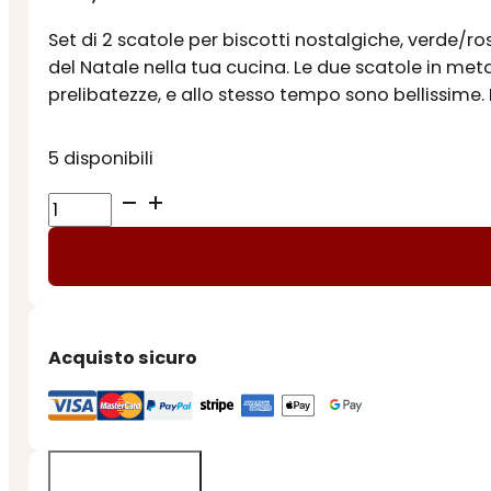
Set di 2 scatole per biscotti nostalgiche, verde/r
del Natale nella tua cucina. Le due scatole in meta
prelibatezze, e allo stesso tempo sono bellissime. 
5 disponibili
SET
2
SCATOLE
IN
METALLO
NOSTALGIA
Acquisto sicuro
quantità