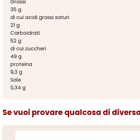
Grassi
35 g
di cui acidi grassi saturi
21 g
Carboidrati
52 g
di cui zuccheri
49 g
proteina
9,3 g
Sale
0,34 g
Se vuoi provare qualcosa di diverso.