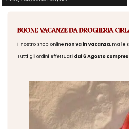
BUONE VACANZE DA DROGHERIA CIRLA
Il nostro shop online
non va in vacanza
, ma le 
Tutti gli ordini effettuati
dal 6 Agosto compres