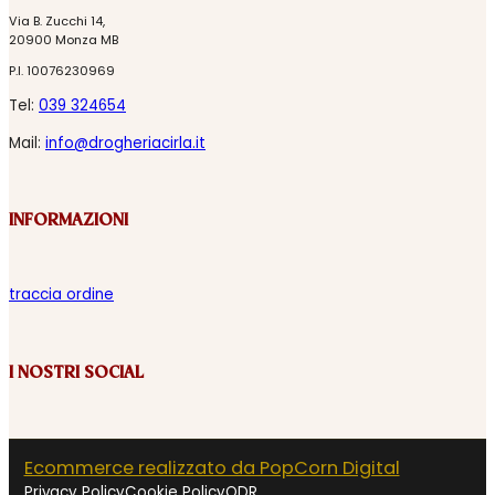
Via B. Zucchi 14,
20900 Monza MB
P.I. 10076230969
Tel:
039 324654
Mail:
info@drogheriacirla.it
INFORMAZIONI
traccia ordine
I NOSTRI SOCIAL
Ecommerce realizzato da PopCorn Digital
Privacy Policy
Cookie Policy
ODR