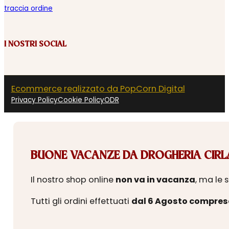
traccia ordine
I NOSTRI SOCIAL
Ecommerce realizzato da PopCorn Digital
Privacy Policy
Cookie Policy
ODR
BUONE VACANZE DA DROGHERIA CIRLA
Il nostro shop online
non va in vacanza
, ma le 
Tutti gli ordini effettuati
dal 6 Agosto compres