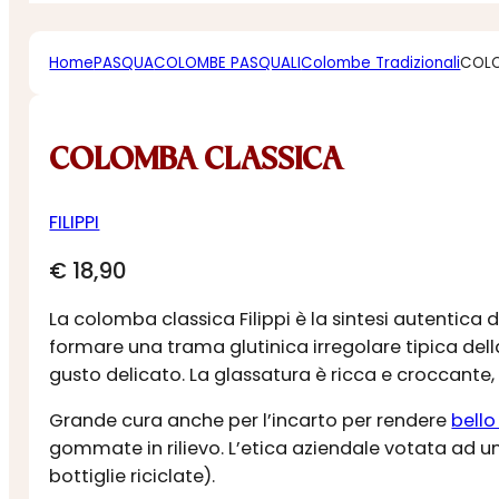
Home
PASQUA
COLOMBE PASQUALI
Colombe Tradizionali
COLO
COLOMBA CLASSICA
FILIPPI
€
18,90
La colomba classica Filippi è la sintesi autentica 
formare una trama glutinica irregolare tipica del
gusto delicato. La glassatura è ricca e croccant
Grande cura anche per l’incarto per rendere
bello
gommate in rilievo. L’etica aziendale votata ad un
bottiglie riciclate).