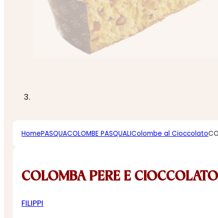
Home
PASQUA
COLOMBE PASQUALI
Colombe al Cioccolato
CO
COLOMBA PERE E CIOCCOLATO
FILIPPI