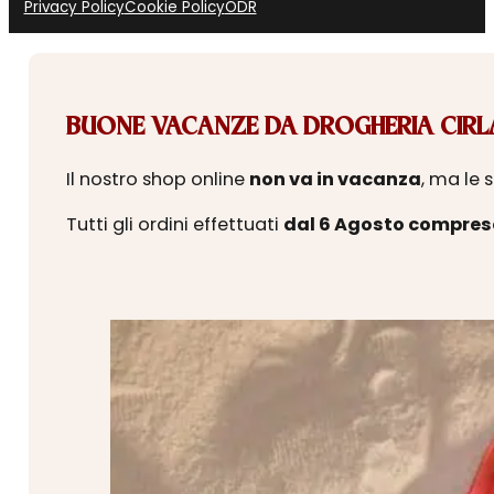
Privacy Policy
Cookie Policy
ODR
BUONE VACANZE DA DROGHERIA CIRLA
Il nostro shop online
non va in vacanza
, ma le 
Tutti gli ordini effettuati
dal 6 Agosto compres